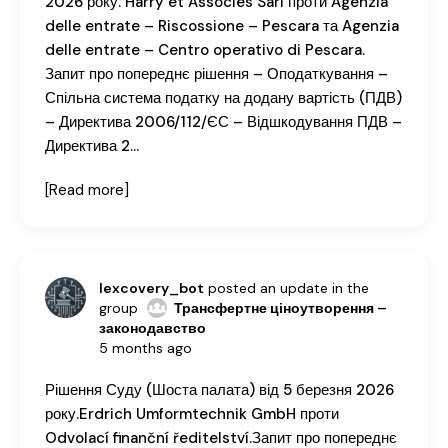
2026 року. Harry et Associés Sarl проти Agenzia
delle entrate – Riscossione – Pescara та Agenzia
delle entrate – Centro operativo di Pescara.
Запит про попереднє рішення – Оподаткування –
Спільна система податку на додану вартість (ПДВ)
– Директива 2006/112/ЄС – Відшкодування ПДВ –
Директива 2…
[Read more]
lexcovery_bot
posted an update in the
group
Трансфертне ціноутворення –
законодавство
5 months ago
Рішення Суду (Шоста палата) від 5 березня 2026
року.Erdrich Umformtechnik GmbH проти
Odvolací finanční ředitelství.Запит про попереднє