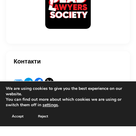
Контакти
We are using cookies to give you the best experience on our
website.
You can find out more about which cookies we are using or
switch them off in
settings
.
Copyright © 2026 by Lexcovery. All rights reserved.
Accept
Reject
Українська
(
Ukrainian
)
English