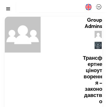
Group
Admins
Трансф
ертне
ціноут
воренн
я –
законо
давств
о