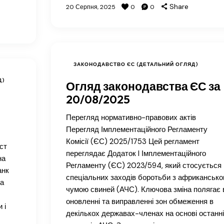
Share
20 Серпня, 2025
0
0
ЗАКОНОДАВСТВО ЄС (ДЕТАЛЬНИЙ ОГЛЯД)
Д)
Огляд законодавства ЄС за
20/08/2025
Перегляд нормативно-правових актів
Перегляд Імплементаційного Регламенту
Комісії (ЄС) 2025/1753 Цей регламент
ст
переглядає Додаток I Імплементаційного
на
Регламенту (ЄС) 2023/594, який стосується
анк
спеціальних заходів боротьби з африканськ
на
чумою свиней (АЧС). Ключова зміна полягає 
оновленні та виправленні зон обмеження в
 і
декількох державах-членах на основі останн