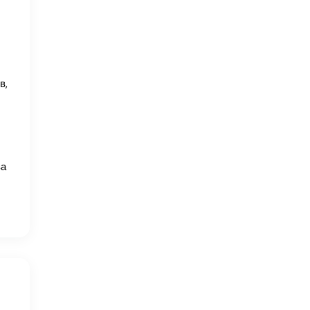
в,
за