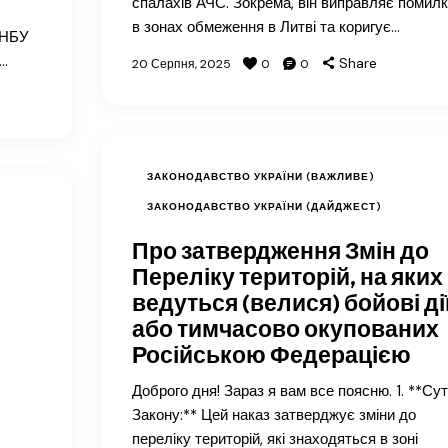
спалахів АЧС. Зокрема, він виправляє помил
в зонах обмеження в Литві та коригує…
 НБУ
и…
Share
20 Серпня, 2025
0
0
ЗАКОНОДАВСТВО УКРАЇНИ (ВАЖЛИВЕ)
ЗАКОНОДАВСТВО УКРАЇНИ (ДАЙДЖЕСТ)
Про затвердження Змін до
Переліку територій, на яких
ведуться (велися) бойові ді
або тимчасово окупованих
Російською Федерацією
Доброго дня! Зараз я вам все поясню. 1. **Су
Закону:** Цей наказ затверджує зміни до
переліку територій, які знаходяться в зоні