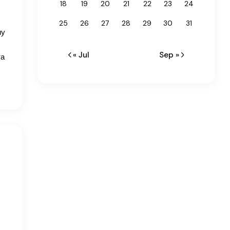
18
19
20
21
22
23
24
25
26
27
28
29
30
31
му
« Jul
Sep »
та