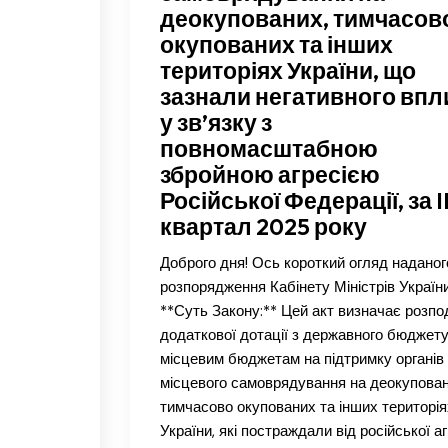
деокупованих, тимчасов
окупованих та інших
територіях України, що
зазнали негативного впл
у зв’язку з
повномасштабною
збройною агресією
Російської Федерації, за I
квартал 2025 року
Доброго дня! Ось короткий огляд наданог
розпорядження Кабінету Міністрів України:
**Суть Закону:** Цей акт визначає розпо
додаткової дотації з державного бюджет
місцевим бюджетам на підтримку органів
місцевого самоврядування на деокупован
тимчасово окупованих та інших територія
України, які постраждали від російської агр