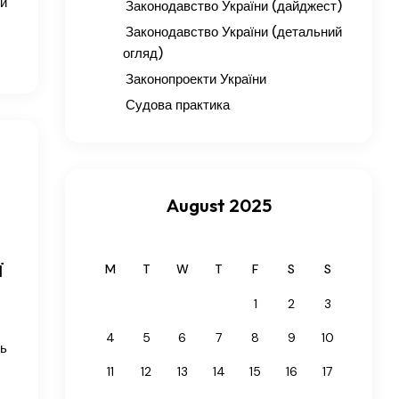
ки
Законодавство України (дайджест)
Законодавство України (детальний
огляд)
Законопроекти України
Судова практика
August 2025
ї
M
T
W
T
F
S
S
1
2
3
4
5
6
7
8
9
10
ть
11
12
13
14
15
16
17