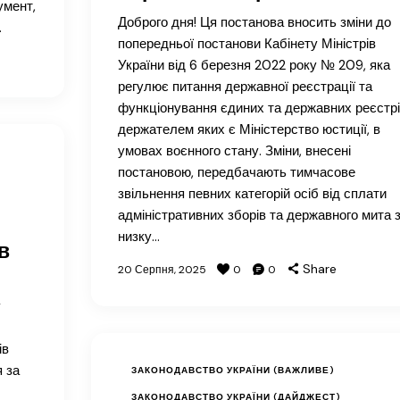
умент,
Доброго дня! Ця постанова вносить зміни до
…
попередньої постанови Кабінету Міністрів
України від 6 березня 2022 року № 209, яка
регулює питання державної реєстрації та
функціонування єдиних та державних реєстрі
держателем яких є Міністерство юстиції, в
умовах воєнного стану. Зміни, внесені
постановою, передбачають тимчасове
звільнення певних категорій осіб від сплати
адміністративних зборів та державного мита 
низку…
в
Share
20 Серпня, 2025
0
0
у
ів
я за
ЗАКОНОДАВСТВО УКРАЇНИ (ВАЖЛИВЕ)
ЗАКОНОДАВСТВО УКРАЇНИ (ДАЙДЖЕСТ)