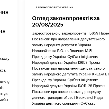
ЗАКОНОПРОЕКТИ УКРАЇНИ
ння
Огляд законопроектів за
20/08/2025
ня
Зареєстровано 6 законопроектів: 13659 Прое
Постанови про направлення депутатського
запиту народних депутатів України
Наливайченка В.О. та Волинця М.Я.
Президенту України. Суб'єкт ініціативи:
тексту
Народний депутат України 13658 Проект
Постанови про направлення депутатського
кст,
запиту народного депутата України Кицака Б.
Президенту України. Суб'єкт ініціативи:
Закону
Народний депутат України 13011-28 Проект
із
Постанови про внесення змін до порядку
ін до
денного тринадцятої сесії Верховної Ради
мей з
України дев'ятого скликання Суб'єкт…