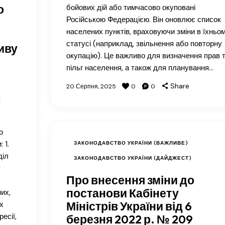
о
бойових дій або тимчасово окуповані
Російською Федерацією. Він оновлює список
населених пунктів, враховуючи зміни в їхньо
статусі (наприклад, звільнення або повторну
иву
окупацію). Це важливо для визначення прав 
пільг населення, а також для планування…
Share
20 Серпня, 2025
0
0
I
о
 1.
ЗАКОНОДАВСТВО УКРАЇНИ (ВАЖЛИВЕ)
діл
ЗАКОНОДАВСТВО УКРАЇНИ (ДАЙДЖЕСТ)
у
Про внесення зміни до
постанови Кабінету
их,
Міністрів України від 6
х
есії,
березня 2022 р. № 209