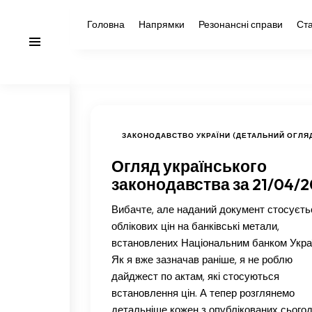
Головна
Напрямки
Резонансні справи
Ста
ЗАКОНОДАВСТВО УКРАЇНИ (ДЕТАЛЬНИЙ ОГЛЯ
Огляд українського
законодавства за 21/04/
Вибачте, але наданий документ стосуєть
облікових цін на банківські метали,
встановлених Національним банком Укра
Як я вже зазначав раніше, я не роблю
дайджест по актам, які стосуються
встановлення цін. А тепер розглянемо
детальніше кожен з опублікованих сьогод