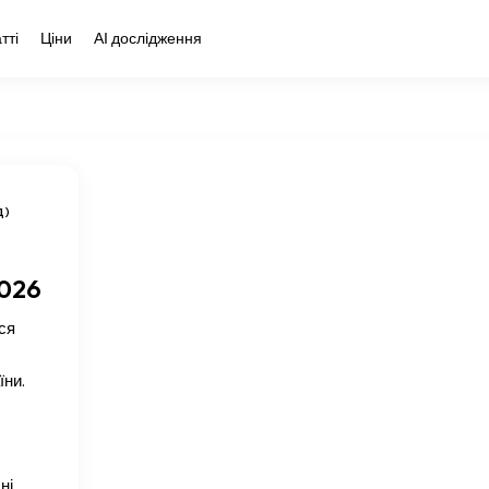
тті
Ціни
АІ дослідження
Д)
2026
ся
їни.
ні