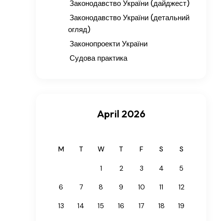
Законодавство України (дайджест)
Законодавство України (детальний
огляд)
Законопроекти України
Судова практика
April 2026
M
T
W
T
F
S
S
1
2
3
4
5
6
7
8
9
10
11
12
13
14
15
16
17
18
19