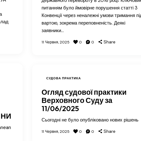
державного перевороту в 2016 році. Ключови
питанням було ймовірне порушення статті 3
а
Конвенції через неналежні умови тримання пі
злад
вартою, зокрема переповненість. Деякі
заявники…
Share
11 Червня, 2025
0
0
СУДОВА ПРАКТИКА
Огляд судової практики
Верховного Суду за
11/06/2025
ИНИ
Сьогодні не було опубліковано нових рішень
anean
Share
11 Червня, 2025
0
0