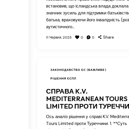
встановив, що ісландська влада доклала
значних зусиль для підтримки батьківств
батька, враховуючи його інвалідність (ро
аутистичного…
Share
11 Червня, 2025
0
0
ЗАКОНОДАВСТВО ЄС (ВАЖЛИВЕ)
РІШЕННЯ ЄСПЛ
СПРАВА K.V.
MEDITERRANEAN TOURS
LIMITED ПРОТИ ТУРЕЧЧ
Ось аналіз рішення у справі K.V. Mediterr
Tours Limited проти Туреччини: 1. **Суть