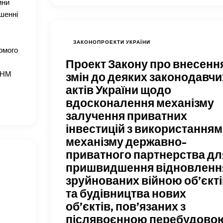
ини
шенні
)
ЗАКОНОПРОЕКТИ УКРАЇНИ
омого
Проект Закону про внесенн
 КНМ
змін до деяких законодавчи
актів України щодо
вдосконалення механізму
залучення приватних
інвестицій з використанням
механізму державно-
приватного партнерства дл
пришвидшення відновленн
зруйнованих війною об’єкті
та будівництва нових
об’єктів, пов’язаних з
післявоєнною перебудово