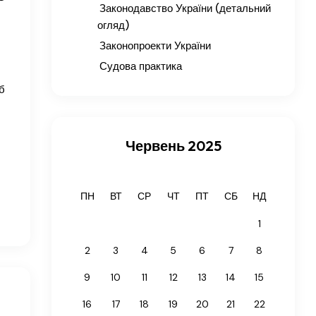
Законодавство України (детальний
огляд)
Законопроекти України
Судова практика
б
Червень 2025
ПН
ВТ
СР
ЧТ
ПТ
СБ
НД
1
2
3
4
5
6
7
8
9
10
11
12
13
14
15
16
17
18
19
20
21
22