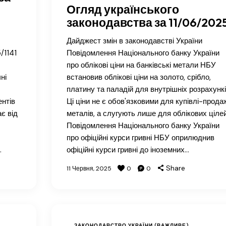
Огляд українського
законодавства за 11/06/202
Дайджест змін в законодавстві України
/1141
Повідомлення Національного банку України
про облікові ціни на банківські метали НБУ
ні
встановив облікові ціни на золото, срібло,
платину та паладій для внутрішніх розрахункі
ентів
Ці ціни не є обов'язковими для купівлі-прода
ає від
металів, а слугують лише для облікових цілей
Повідомлення Національного банку України
про офіційні курси гривні НБУ оприлюднив
…
офіційні курси гривні до іноземних…
Share
11 Червня, 2025
0
0
ЗАКОНОДАВСТВО УКРАЇНИ (ВАЖЛИВЕ)