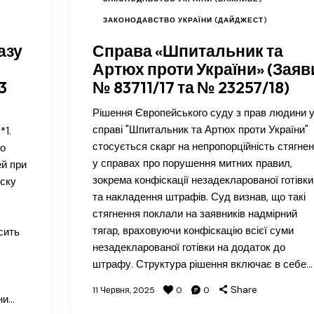
ЗАКОНОДАВСТВО УКРАЇНИ (ДАЙДЖЕСТ)
азу
Справа «Шпитальник та
Артюх проти України» (Заяв
3
№ 83711/17 та № 23257/18)
Рішення Європейського суду з прав людини 
справі "Шпитальник та Артюх проти України"
*1.
стосується скарг на непропорційність стягне
до
у справах про порушення митних правил,
й при
зокрема конфіскації незадекларованої готівки
уску
та накладення штрафів. Суд визнав, що такі
стягнення поклали на заявників надмірний
тягар, враховуючи конфіскацію всієї суми
сить
незадекларованої готівки на додаток до
штрафу. Структура рішення включає в себе…
Share
11 Червня, 2025
0
0
ни…