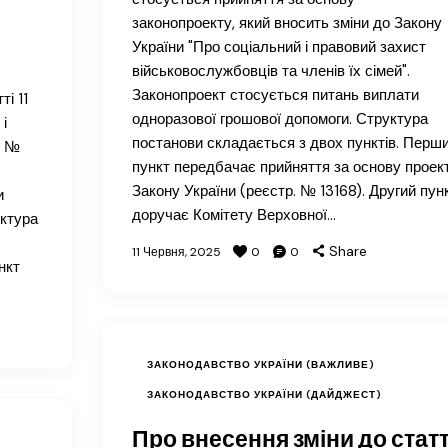
законопроекту, який вносить зміни до Закону
України "Про соціальний і правовий захист
військовослужбовців та членів їх сімей".
Законопроект стосується питань виплати
ті 11
одноразової грошової допомоги. Структура
і
постанови складається з двох пунктів. Перш
. №
пункт передбачає прийняття за основу проек
Закону України (реєстр. № 13168). Другий пун
и
доручає Комітету Верховної…
уктура
Share
11 Червня, 2025
0
0
нкт
ЗАКОНОДАВСТВО УКРАЇНИ (ВАЖЛИВЕ)
ЗАКОНОДАВСТВО УКРАЇНИ (ДАЙДЖЕСТ)
Про внесення зміни до статт