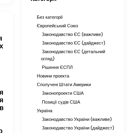
Без категорії
Європейський Союз
Законодавство ЄС (важливе)
я
Законодавство ЄС (дайджест)
х
Законодавство ЄС (детальний
огляд)
Рішення ЄСПЛ
Новини проекта
Сполучені Штати Америки
я
Законопроекти США
я
Позиції судів США
в
Україна
Законодавство України (важливе)
Законодавство України (дайджест)
ю