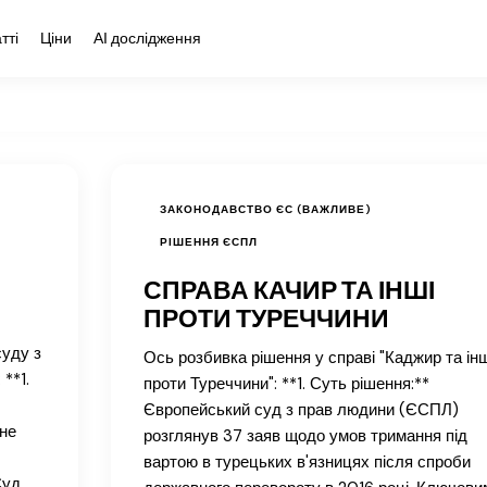
тті
Ціни
АІ дослідження
ЗАКОНОДАВСТВО ЄС (ВАЖЛИВЕ)
РІШЕННЯ ЄСПЛ
СПРАВА КАЧИР ТА ІНШІ
ПРОТИ ТУРЕЧЧИНИ
суду з
Ось розбивка рішення у справі "Каджир та інш
 **1.
проти Туреччини": **1. Суть рішення:**
Європейський суд з прав людини (ЄСПЛ)
не
розглянув 37 заяв щодо умов тримання під
вартою в турецьких в'язницях після спроби
Суд