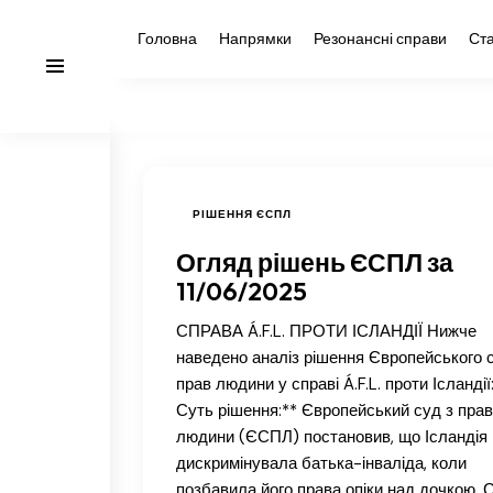
Головна
Напрямки
Резонансні справи
Ста
РІШЕННЯ ЄСПЛ
Огляд рішень ЄСПЛ за
11/06/2025
СПРАВА Á.F.L. ПРОТИ ІСЛАНДІЇ Нижче
наведено аналіз рішення Європейського 
прав людини у справі Á.F.L. проти Ісландії:
Суть рішення:** Європейський суд з прав
людини (ЄСПЛ) постановив, що Ісландія 
дискримінувала батька-інваліда, коли
позбавила його права опіки над дочкою. 