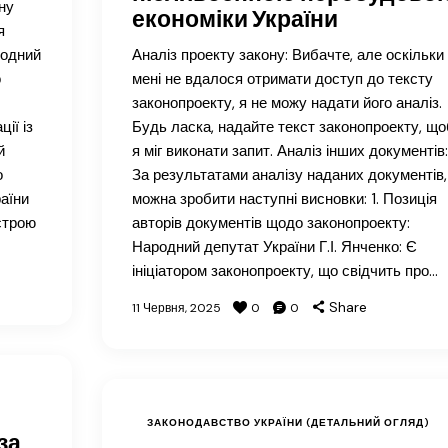
ну
економіки України
я
родний
Аналіз проекту закону: Вибачте, але оскільки
о
мені не вдалося отримати доступ до тексту
законопроекту, я не можу надати його аналіз.
ії із
Будь ласка, надайте текст законопроекту, що
й
я міг виконати запит. Аналіз інших документів:
о
За результатами аналізу наданих документів,
аїни
можна зробити наступні висновки: 1. Позиція
строю
авторів документів щодо законопроекту:
Народний депутат України Г.І. Янченко: Є
ініціатором законопроекту, що свідчить про…
Share
11 Червня, 2025
0
0
ЗАКОНОДАВСТВО УКРАЇНИ (ДЕТАЛЬНИЙ ОГЛЯД)
за