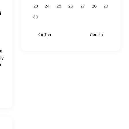
23
24
25
26
27
28
29
5
30
« Тра
Лип »
в.
жу
.