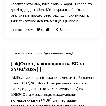
характеристиками, виключаючи коротші кабелі та
деякі підводні кабелі. Митні органи зобов'язані
реалізувати процес реєстрації для цих імпортів,
який триватиме дев'ять місяців. Ця міра є…
Share
25 Жовтня, 2024
0
0
ЗАКОНОДАВСТВО ЄС (ДЕТАЛЬНИЙ ОГЛЯД)
[:uk]Огляд законодавства ЄС за
24/10/2024[:]
[:uk]Резюме недавніх законодавчих актів Регламент
Комісії (ЄС) 2024/2711 Цей регламент вносить
зміни до Додатків II та V Регламенту (ЄС) №
396/2005, зокрема щодо максимальних
залишкових рівнів (МЗР) для пестициду