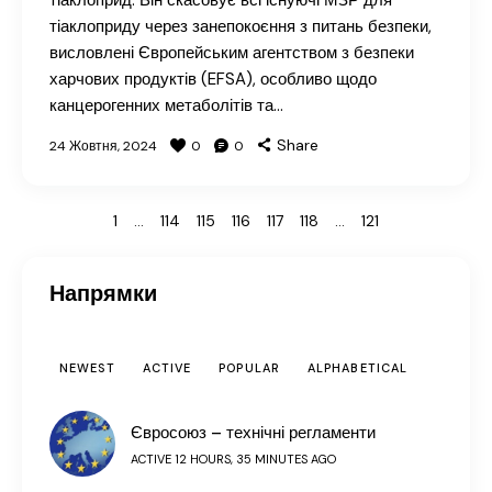
тіаклоприд. Він скасовує всі існуючі МЗР для
тіаклоприду через занепокоєння з питань безпеки,
висловлені Європейським агентством з безпеки
харчових продуктів (EFSA), особливо щодо
канцерогенних метаболітів та…
Share
24 Жовтня, 2024
0
0
1
…
114
115
116
117
>
118
…
121
Напрямки
NEWEST
ACTIVE
POPULAR
ALPHABETICAL
Євросоюз – технічні регламенти
ACTIVE 12 HOURS, 35 MINUTES AGO