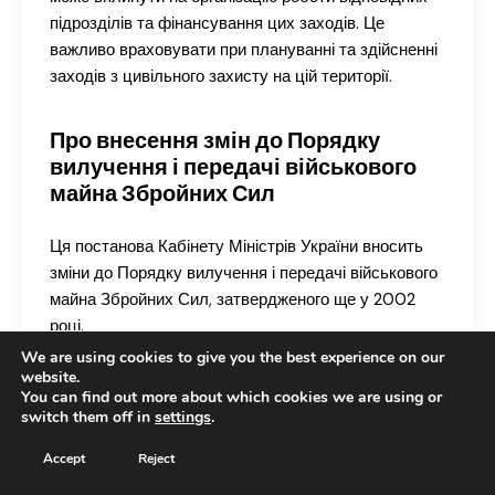
підрозділів та фінансування цих заходів. Це
важливо враховувати при плануванні та здійсненні
заходів з цивільного захисту на цій території.
Про внесення змін до Порядку
вилучення і передачі військового
майна Збройних Сил
Ця постанова Кабінету Міністрів України вносить
зміни до Порядку вилучення і передачі військового
майна Збройних Сил, затвердженого ще у 2002
році.
We are using cookies to give you the best experience on our
website.
**Структура та основні положення:**
You can find out more about which cookies we are using or
Постанова вносить точкові зміни до Порядку,
switch them off in
settings
.
виключаючи з нього згадки про Держкомстат
(Державний комітет статистики). Ці зміни
Accept
Reject
стосуються пунктів 7, 8 та 16 Порядку.