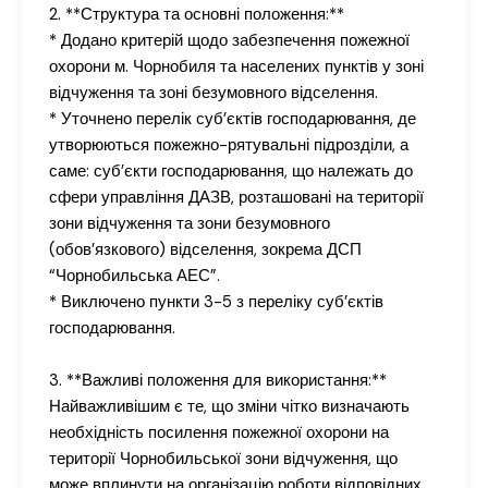
2. **Структура та основні положення:**
* Додано критерій щодо забезпечення пожежної
охорони м. Чорнобиля та населених пунктів у зоні
відчуження та зоні безумовного відселення.
* Уточнено перелік суб’єктів господарювання, де
утворюються пожежно-рятувальні підрозділи, а
саме: суб’єкти господарювання, що належать до
сфери управління ДАЗВ, розташовані на території
зони відчуження та зони безумовного
(обов’язкового) відселення, зокрема ДСП
“Чорнобильська АЕС”.
* Виключено пункти 3-5 з переліку суб’єктів
господарювання.
3. **Важливі положення для використання:**
Найважливішим є те, що зміни чітко визначають
необхідність посилення пожежної охорони на
території Чорнобильської зони відчуження, що
може вплинути на організацію роботи відповідних