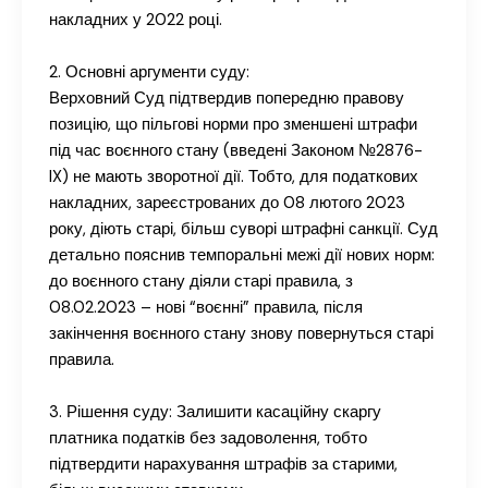
накладних у 2022 році.
2. Основні аргументи суду:
Верховний Суд підтвердив попередню правову
позицію, що пільгові норми про зменшені штрафи
під час воєнного стану (введені Законом №2876-
IX) не мають зворотної дії. Тобто, для податкових
накладних, зареєстрованих до 08 лютого 2023
року, діють старі, більш суворі штрафні санкції. Суд
детально пояснив темпоральні межі дії нових норм:
до воєнного стану діяли старі правила, з
08.02.2023 – нові “воєнні” правила, після
закінчення воєнного стану знову повернуться старі
правила.
3. Рішення суду: Залишити касаційну скаргу
платника податків без задоволення, тобто
підтвердити нарахування штрафів за старими,