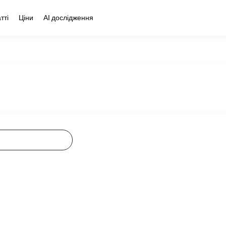
тті
Ціни
АІ дослідження