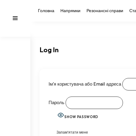
Головна
Напрямки
Резонансні справи
Ста
Log In
Ім'я користувача або Email адреса
Пароль
SHOW PASSWORD
Запам'ятати мене