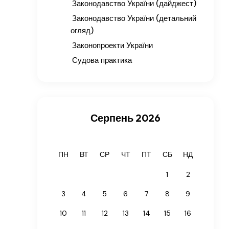
Законодавство України (дайджест)
Законодавство України (детальний
огляд)
Законопроекти України
Судова практика
Серпень 2026
ПН
ВТ
СР
ЧТ
ПТ
СБ
НД
1
2
3
4
5
6
7
8
9
10
11
12
13
14
15
16