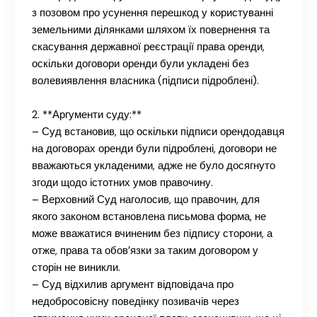
з позовом про усунення перешкод у користуванні
земельними ділянками шляхом їх повернення та
скасування державної реєстрації права оренди,
оскільки договори оренди були укладені без
волевиявлення власника (підписи підроблені).
2. **Аргументи суду:**
– Суд встановив, що оскільки підписи орендодавця
на договорах оренди були підроблені, договори не
вважаються укладеними, адже не було досягнуто
згоди щодо істотних умов правочину.
– Верховний Суд наголосив, що правочин, для
якого законом встановлена письмова форма, не
може вважатися вчиненим без підпису сторони, а
отже, права та обов’язки за таким договором у
сторін не виникли.
– Суд відхилив аргумент відповідача про
недобросовісну поведінку позивачів через