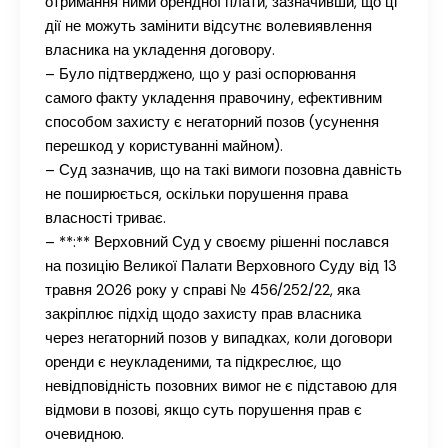
отримання ними орендної плати, зазначивши, що ці
дії не можуть замінити відсутнє волевиявлення
власника на укладення договору.
– Було підтверджено, що у разі оспорювання
самого факту укладення правочину, ефективним
способом захисту є негаторний позов (усунення
перешкод у користуванні майном).
– Суд зазначив, що на такі вимоги позовна давність
не поширюється, оскільки порушення права
власності триває.
– **:** Верховний Суд у своєму рішенні послався
на позицію Великої Палати Верховного Суду від 13
травня 2026 року у справі № 456/252/22, яка
закріплює підхід щодо захисту прав власника
через негаторний позов у випадках, коли договори
оренди є неукладеними, та підкреслює, що
невідповідність позовних вимог не є підставою для
відмови в позові, якщо суть порушення прав є
очевидною.