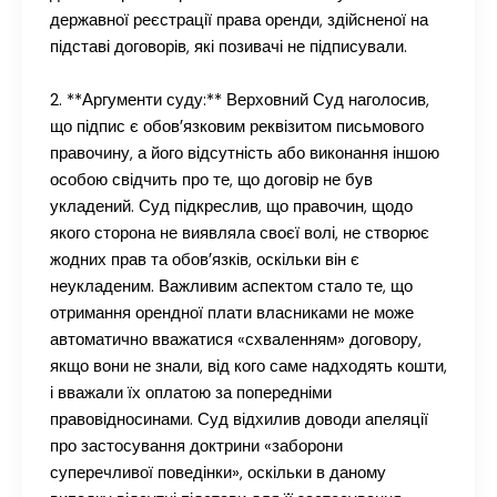
державної реєстрації права оренди, здійсненої на
підставі договорів, які позивачі не підписували.
2. **Аргументи суду:** Верховний Суд наголосив,
що підпис є обов’язковим реквізитом письмового
правочину, а його відсутність або виконання іншою
особою свідчить про те, що договір не був
укладений. Суд підкреслив, що правочин, щодо
якого сторона не виявляла своєї волі, не створює
жодних прав та обов’язків, оскільки він є
неукладеним. Важливим аспектом стало те, що
отримання орендної плати власниками не може
автоматично вважатися «схваленням» договору,
якщо вони не знали, від кого саме надходять кошти,
і вважали їх оплатою за попередніми
правовідносинами. Суд відхилив доводи апеляції
про застосування доктрини «заборони
суперечливої поведінки», оскільки в даному