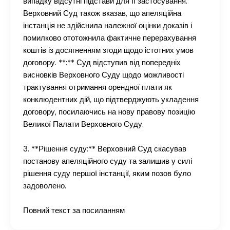
випадку відсутні підстави для її застосування.
Верховний Суд також вказав, що апеляційна
інстанція не здійснила належної оцінки доказів і
помилково ототожнила фактичне перерахування
коштів із досягненням згоди щодо істотних умов
договору. **:** Суд відступив від попередніх
висновків Верховного Суду щодо можливості
трактування отримання орендної плати як
конклюдентних дій, що підтверджують укладення
договору, посилаючись на нову правову позицію
Великої Палати Верховного Суду.
3. **Рішення суду:** Верховний Суд скасував
постанову апеляційного суду та залишив у силі
рішення суду першої інстанції, яким позов було
задоволено.
Повний текст за посиланням