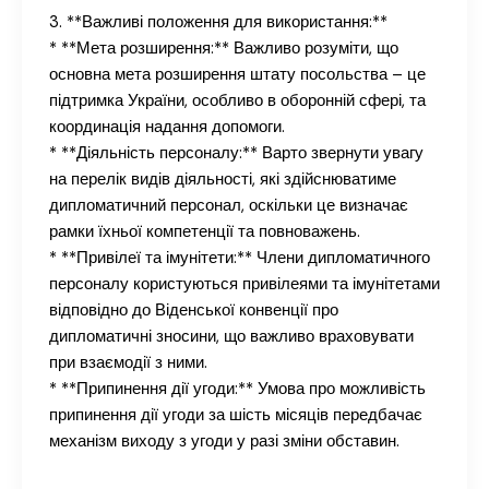
3. **Важливі положення для використання:**
* **Мета розширення:** Важливо розуміти, що
основна мета розширення штату посольства – це
підтримка України, особливо в оборонній сфері, та
координація надання допомоги.
* **Діяльність персоналу:** Варто звернути увагу
на перелік видів діяльності, які здійснюватиме
дипломатичний персонал, оскільки це визначає
рамки їхньої компетенції та повноважень.
* **Привілеї та імунітети:** Члени дипломатичного
персоналу користуються привілеями та імунітетами
відповідно до Віденської конвенції про
дипломатичні зносини, що важливо враховувати
при взаємодії з ними.
* **Припинення дії угоди:** Умова про можливість
припинення дії угоди за шість місяців передбачає
механізм виходу з угоди у разі зміни обставин.