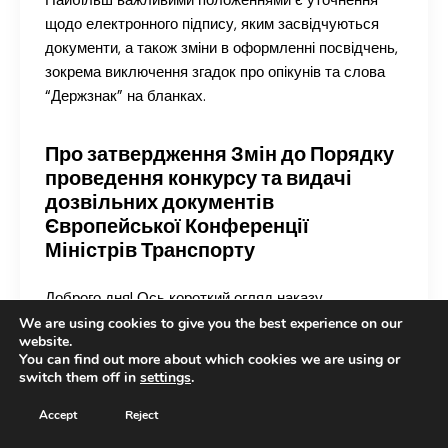
Найбільш важливими положеннями є уточнення
щодо електронного підпису, яким засвідчуються
документи, а також зміни в оформленні посвідчень,
зокрема виключення згадок про опікунів та слова
“Держзнак” на бланках.
Про затвердження Змін до Порядку
проведення конкурсу та видачі
дозвільних документів
Європейської Конференції
Міністрів Транспорту
Доброго дня! Ось короткий огляд наказу
Міністерства розвитку громад та територій України
We are using cookies to give you the best experience on our
website.
щодо змін до порядку видачі дозволів ЄКМТ.
You can find out more about which cookies we are using or
switch them off in
settings
.
1. **Суть Закону:** Наказ вносить зміни до Порядку
Accept
Reject
проведення конкурсу та видачі дозвільних
документів Європейської Конференції Міністрів