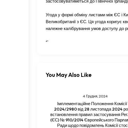
застосовуватиметься до Північної Ірланді
Угода у формі обміну листами між ЄС і К
Великобританії з ЄС. Ця угода коригує кв
належне калібрування умов доступу до рин
“`
You May Also Like
4 Грудня, 2024
Імплементаційне Положення Комісії
2024/2980 від 28 листопада 2024 ро
встановлення правил застосування Ре
(ЄС) № 910/2014 Європейського Парла
Ради щодо повідомлень Комісії сто