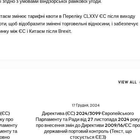
ї згідно з умовами Віндзорської рамкової угоди.
итаєм змінює тарифні квоти в Переліку CLXXV ЄС після виходу
оти, щоб відобразити змінені торговельні відносини, і забезпечує
ку між ЄС і Китаєм після Brexit.
VIEW ALL
17 Грудня, 2024
 (ЄС)
Директива (ЄС) 2024/3099 Європейського
ку про
Парламенту та Ради від 27 листопада 2024 рок
гламенту
про внесення змін до Директиви 2009/16/ЄС про
менту та
державний портовий контроль (Текст, що
совно
стосується ЄЕЗ)