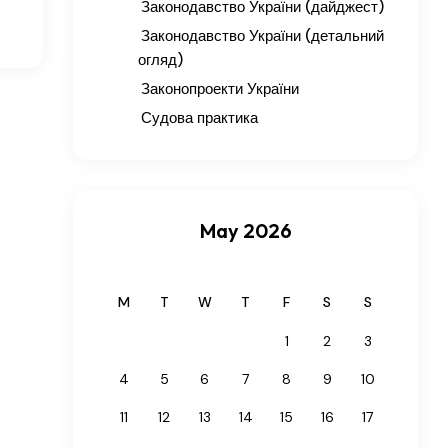
Законодавство України (дайджест)
Законодавство України (детальний
огляд)
Законопроекти України
Судова практика
May 2026
M
T
W
T
F
S
S
1
2
3
4
5
6
7
8
9
10
11
12
13
14
15
16
17