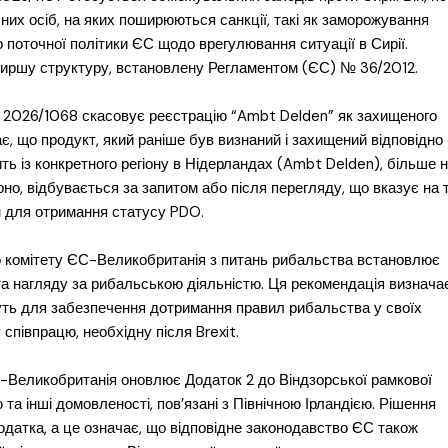
них осіб, на яких поширюються санкції, такі як заморожування
до поточної політики ЄС щодо врегулювання ситуації в Сирії.
иршу структуру, встановлену Регламентом (ЄС) № 36/2012.
) 2026/1068 скасовує реєстрацію “Ambt Delden” як захищеного
, що продукт, який раніше був визнаний і захищений відповідно
ть із конкретного регіону в Нідерландах (Ambt Delden), більше 
но, відбувається за запитом або після перегляду, що вказує на т
м для отримання статусу PDO.
о комітету ЄС-Великобританія з питань рибальства встановлює
та нагляду за рибальською діяльністю. Ця рекомендація визначає
уть для забезпечення дотримання правил рибальства у своїх
співпрацю, необхідну після Brexit.
-Великобританія оновлює Додаток 2 до Віндзорської рамкової
 та інші домовленості, пов’язані з Північною Ірландією. Рішення
датка, а це означає, що відповідне законодавство ЄС також