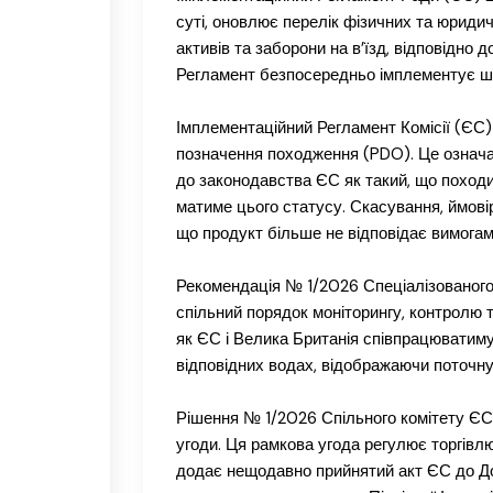
суті, оновлює перелік фізичних та юридич
активів та заборони на в’їзд, відповідно 
Регламент безпосередньо імплементує ш
Імплементаційний Регламент Комісії (ЄС
позначення походження (PDO). Це означає
до законодавства ЄС як такий, що походи
матиме цього статусу. Скасування, ймовір
що продукт більше не відповідає вимога
Рекомендація № 1/2026 Спеціалізованог
спільний порядок моніторингу, контролю 
як ЄС і Велика Британія співпрацюватим
відповідних водах, відображаючи поточну 
Рішення № 1/2026 Спільного комітету ЄС
угоди. Ця рамкова угода регулює торгівлю
додає нещодавно прийнятий акт ЄС до До