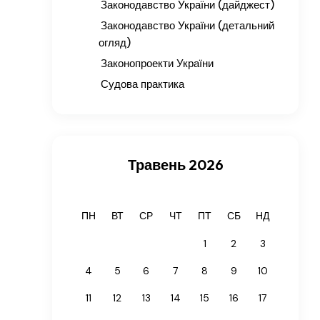
Законодавство України (дайджест)
Законодавство України (детальний
огляд)
Законопроекти України
Судова практика
Травень 2026
ПН
ВТ
СР
ЧТ
ПТ
СБ
НД
1
2
3
4
5
6
7
8
9
10
11
12
13
14
15
16
17