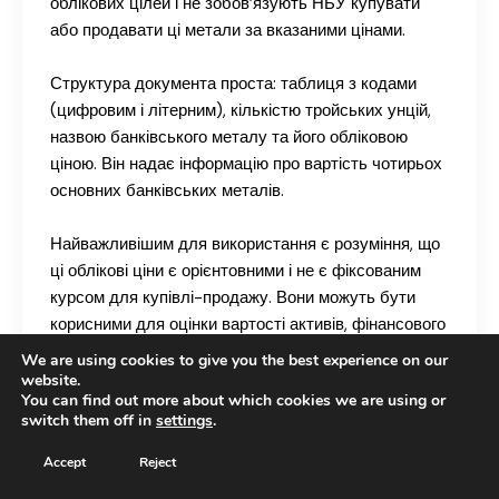
облікових цілей і не зобов’язують НБУ купувати
або продавати ці метали за вказаними цінами.
Структура документа проста: таблиця з кодами
(цифровим і літерним), кількістю тройських унцій,
назвою банківського металу та його обліковою
ціною. Він надає інформацію про вартість чотирьох
основних банківських металів.
Найважливішим для використання є розуміння, що
ці облікові ціни є орієнтовними і не є фіксованим
курсом для купівлі-продажу. Вони можуть бути
корисними для оцінки вартості активів, фінансового
обліку та інших операцій, де потрібна оцінка
We are using cookies to give you the best experience on our
вартості банківських металів.
website.
You can find out more about which cookies we are using or
switch them off in
settings
.
Про офіційний курс гривні щодо
Accept
Reject
іноземних валют