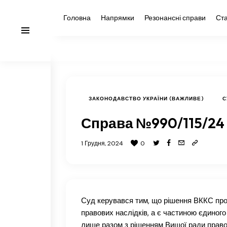
Головна
Напрямки
Резонансні справи
Ста
ЗАКОНОДАВСТВО УКРАЇНИ (ВАЖЛИВЕ)
С
Справа №990/115/24 
1 Грудня, 2024
0
Суд керувався тим, що рішення ВККС про 
правових наслідків, а є частиною єдиног
лише разом з рішенням Вищої ради право