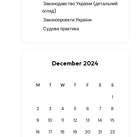
Законодавство України (детальний
огляд)
Законопроекти України
Судова практика
December 2024
M
T
W
T
F
S
S
1
2
3
4
5
6
7
8
9
10
11
12
13
14
15
16
17
18
19
20
21
22