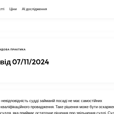
тті
Ціни
АІ дослідження
УДОВА ПРАКТИКА
від 07/11/2024
невідповідність судді займаній посаді не має самостійних
о кваліфікаційного провадження. Таке рішення може бути оскарже
суддя, яка приймає остаточне рішення про звільнення судді. Су