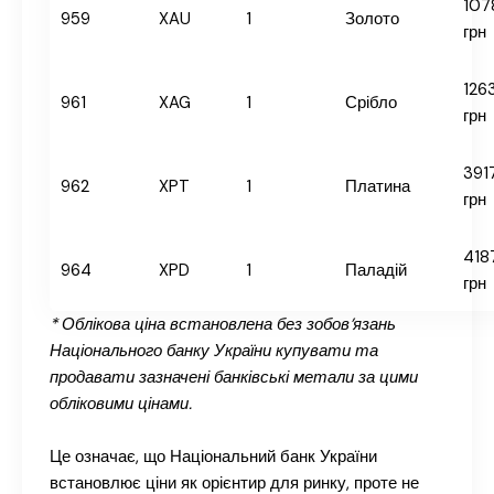
107
959
XAU
1
Золото
грн
126
961
XAG
1
Срібло
грн
391
962
XPT
1
Платина
грн
418
964
XPD
1
Паладій
грн
* Облікова ціна встановлена без зобов’язань
Національного банку України купувати та
продавати зазначені банківські метали за цими
обліковими цінами.
Це означає, що Національний банк України
встановлює ціни як орієнтир для ринку, проте не