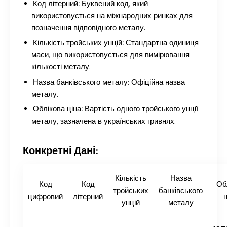
Код літерний:
Буквений код, який
використовується на міжнародних ринках для
позначення відповідного металу.
Кількість тройських унцій:
Стандартна одиниця
маси, що використовується для вимірювання
кількості металу.
Назва банківського металу:
Офіційна назва
металу.
Облікова ціна:
Вартість одного тройського унції
металу, зазначена в українських гривнях.
Конкретні Дані:
Кількість
Назва
Код
Код
Об
тройських
банківського
цифровий
літерний
ц
унцій
металу